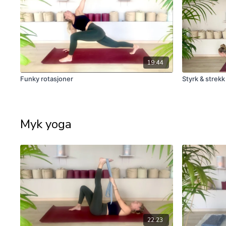
19:44
Funky rotasjoner
Styrk & strekk
Myk yoga
22:23