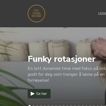
LOGG
Funky rotasjoner
En lett dynamisk time med fokus på rota
godt for deg som trenger å løsne på en 
fornøyelse!
Se her