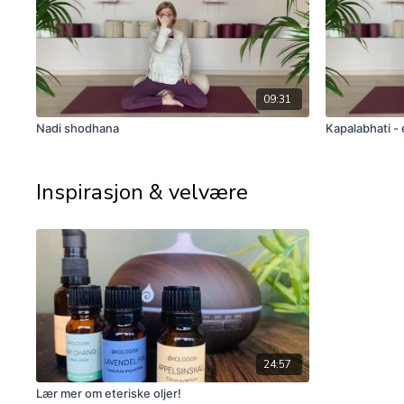
09:31
Nadi shodhana
Kapalabhati -
Inspirasjon & velvære
24:57
Lær mer om eteriske oljer!