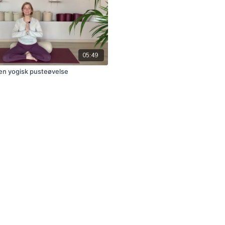
05:49
 en yogisk pusteøvelse