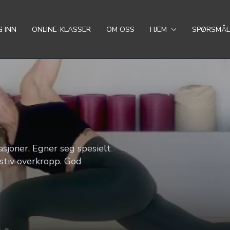
 INN
ONLINE-KLASSER
OM OSS
HJEM
SPØRSMÅL
sjoner. Egner seg spesielt
stiv overkropp. God