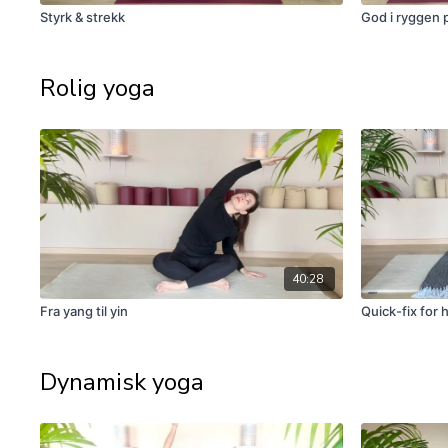
Styrk & strekk
God i ryggen 
Rolig yoga
40:28
Fra yang til yin
Quick-fix for 
Dynamisk yoga