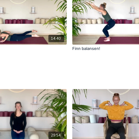
14:40
Finn balansen!
29:54