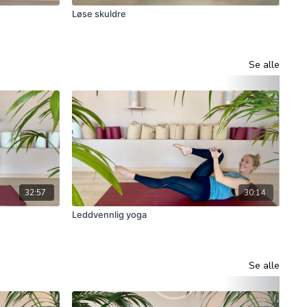
Løse skuldre
Ho
Se alle
32:57
30:14
Leddvennlig yoga
Arm
Se alle