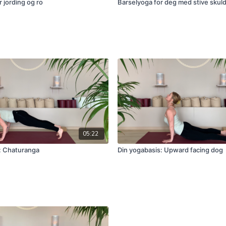
 jording og ro
Barselyoga for deg med stive skul
05:22
: Chaturanga
Din yogabasis: Upward facing dog