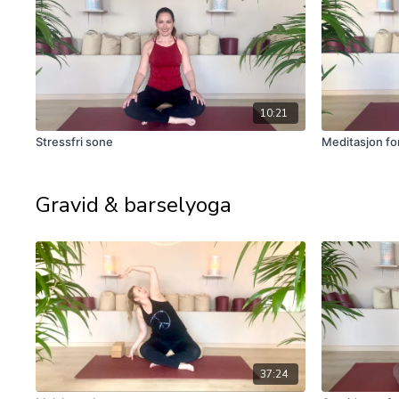
10:21
Stressfri sone
Meditasjon fo
Gravid & barselyoga
37:24