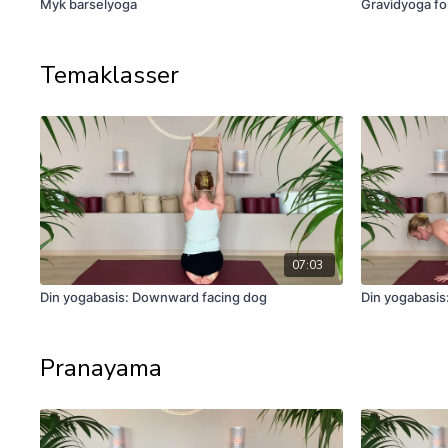
Myk barselyoga
Gravidyoga for
Temaklasser
07:03
Din yogabasis: Downward facing dog
Din yogabasis
Pranayama