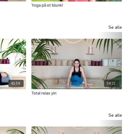
Yoga på et blunk!
Opp
Se alle
43:59
58:21
Total relax yin
Res
Se alle