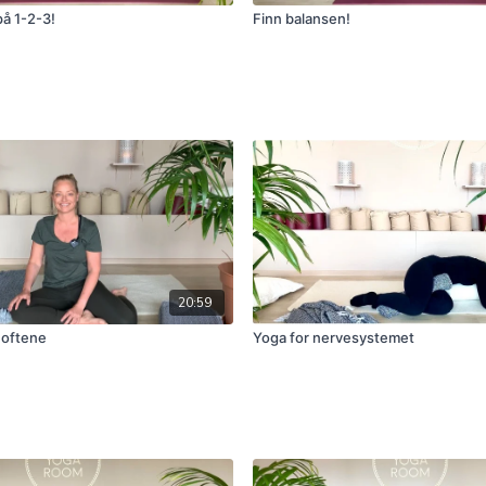
på 1-2-3!
Finn balansen!
20:59
hoftene
Yoga for nervesystemet