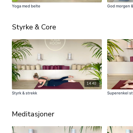
Yoga med belte
God morgen & 
Styrke & Core
14:40
Styrk & strekk
Superenkel s
Meditasjoner