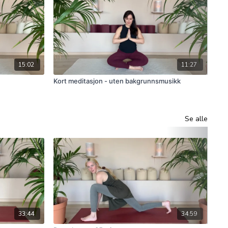
15:02
11:27
Kort meditasjon - uten bakgrunnsmusikk
En 
Se alle
33:44
34:59