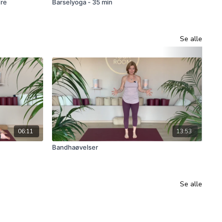
dre
Barselyoga - 35 min
Gra
Se alle
06:11
13:53
Bandhaøvelser
Hva
Se alle