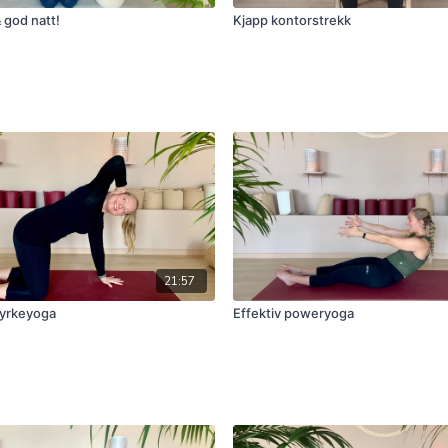
god natt!
Kjapp kontorstrekk
21:57
tyrkeyoga
Effektiv poweryoga