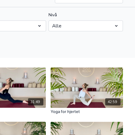
Nivå
31:49
42:59
Yoga for hjertet