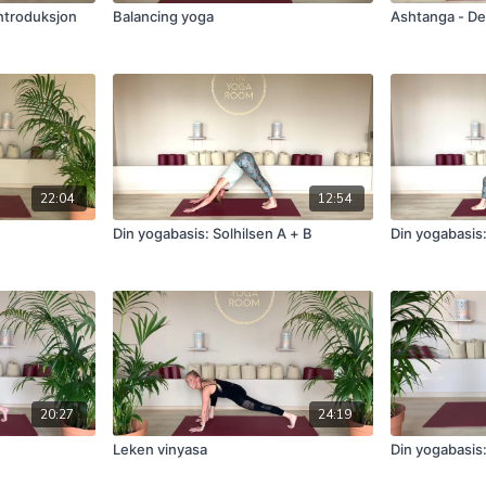
introduksjon
Balancing yoga
Ashtanga - Del
22:04
12:54
Din yogabasis: Solhilsen A + B
Din yogabasis:
20:27
24:19
Leken vinyasa
Din yogabasis: