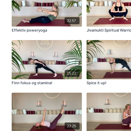
32:57
Effektiv poweryoga
Jivamukti Spiritual Warri
15:22
Finn fokus og stamina!
Spice it up!
23:25