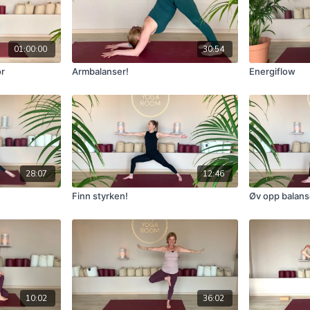
01:00:00
30:54
or
Armbalanser!
Energiflow
28:07
12:46
Finn styrken!
Øv opp balan
10:02
36:02