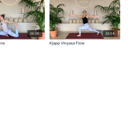
36:06
26:54
ene
Kjapp Vinyasa Flow