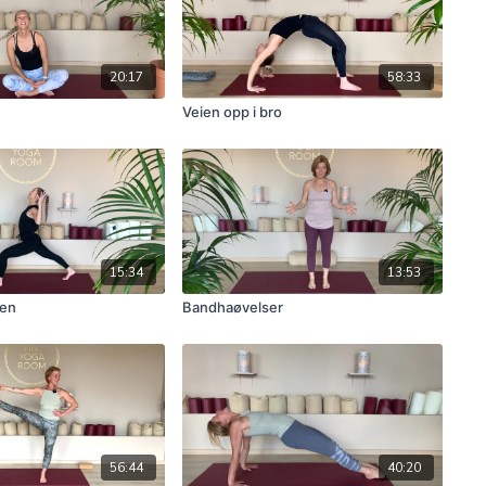
20:17
58:33
Veien opp i bro
15:34
13:53
sen
Bandhaøvelser
56:44
40:20