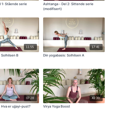
 1: Stående serie
Ashtanga - Del 2: Sittende serie
(modifisert)
11:55
17:41
 Solhilsen B
Din yogabasis: Solhilsen A
07:28
42:30
 Hva er ujjayi-pust?
Virya Yoga Boost