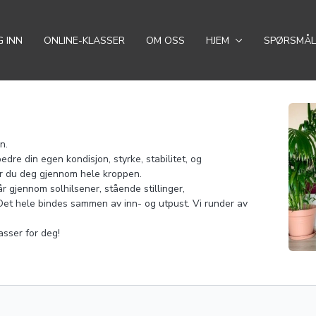
 INN
ONLINE-KLASSER
OM OSS
HJEM
SPØRSMÅL
n.
re din egen kondisjon, styrke, stabilitet, og
ber du deg gjennom hele kroppen.
r gjennom solhilsener, stående stillinger,
Det hele bindes sammen av inn- og utpust. Vi runder av
asser for deg!