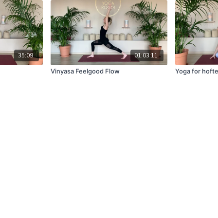
35:09
01:03:11
Vinyasa Feelgood Flow
Yoga for hoft