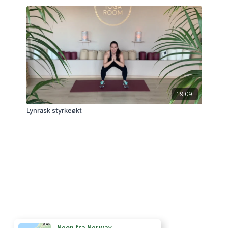
19:09
Lynrask styrkeøkt