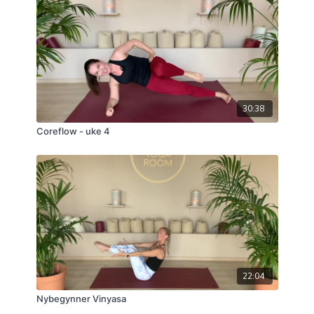
30:38
Coreflow - uke 4
22:04
Nybegynner Vinyasa