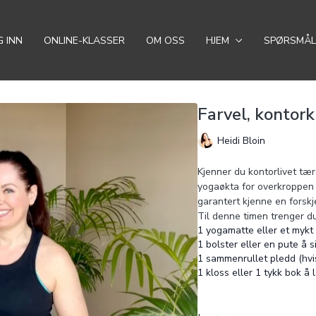
 INN
ONLINE-KLASSER
OM OSS
HJEM
SPØRSMÅL
Farvel, kontork
Heidi Bloin
Kjenner du kontorlivet tær
yogaøkta for overkroppen -
garantert kjenne en forskje
Til denne timen trenger du
1 yogamatte eller et mykt 
1 bolster eller en pute å si
1 sammenrullet pledd (hvis
1 kloss eller 1 tykk bok å