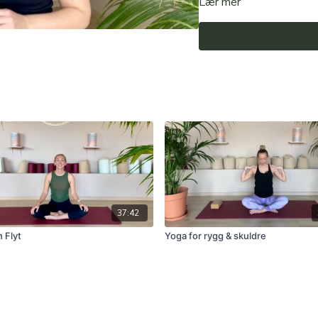
Lær mer
37:42
n Flyt
Yoga for rygg & skuldre