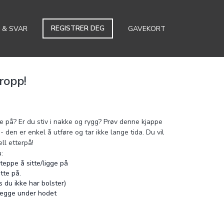
REGISTRER DEG
 & SVAR
GAVEKORT
ropp!
e på? Er du stiv i nakke og rygg? Prøv denne kjappe
 den er enkel å utføre og tar ikke lange tida. Du vil
ll etterpå!
:
teppe å sitte/ligge på
tte på.
 du ikke har bolster)
 legge under hodet