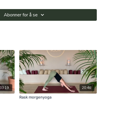
Abonner for å se
33:19
20:46
Rask morgenyoga