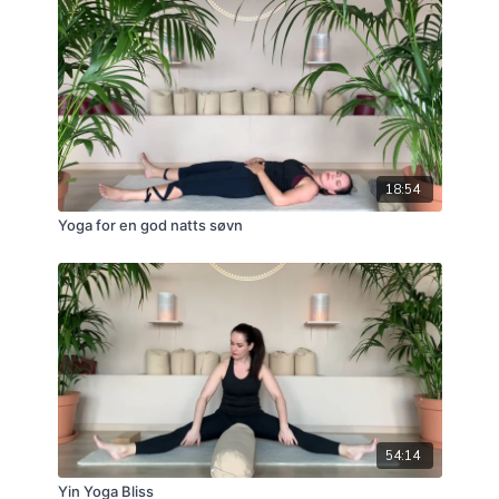
18:54
Yoga for en god natts søvn
54:14
Yin Yoga Bliss