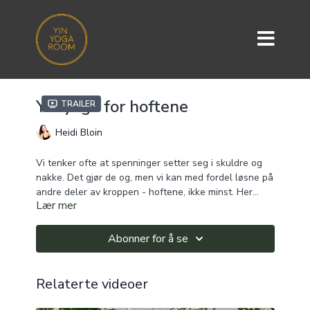
Yin yoga for hoftene
Trailer
Heidi Bloin
Vi tenker ofte at spenninger setter seg i skuldre og
nakke. Det gjør de og, men vi kan med fordel løsne på
andre deler av kroppen - hoftene, ikke minst. Her
Lær mer
setter det seg ofte mye spenninger uten at vi egentlig
er klar over det. Ta denne deilig yin-klassen når du
Passer for: Alle
kjenner at du trenger mer energi, og når du samtidig
Vanskelighetsgrad: Lav
Abonner for å se
har behov for å ta en liten time-out fra stress og jag.
Intensitetsgrad: Lav
Kort sagt: kjenn effekten av å løsne på og åpne
Varighet: ca 35 min
hoftene!
Relaterte videoer