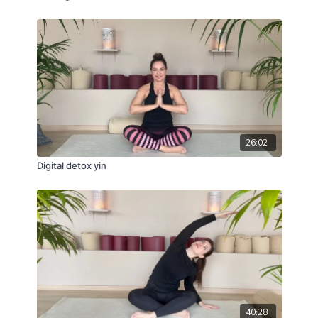
26:02
Digital detox yin
40:28