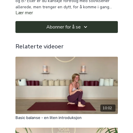
og B? Eller er du kanskje fortrolig med solhilsener
allerede, men trenger en dytt, for å komme i gang
Lær mer
med økta? Bli med Guri på en flytende, dynamisk
sekvens bestående avsolhilsen A + B, og kjenn
hvordan du formelig vekker kroppen, samtidig som
Abonner for å se
kropp og sinn umerkelig smelter sammen!
Relaterte videoer
10:02
Basic balanse - en liten introduksjon