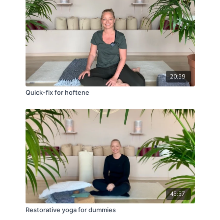
20:59
Quick-fix for hoftene
45:57
Restorative yoga for dummies