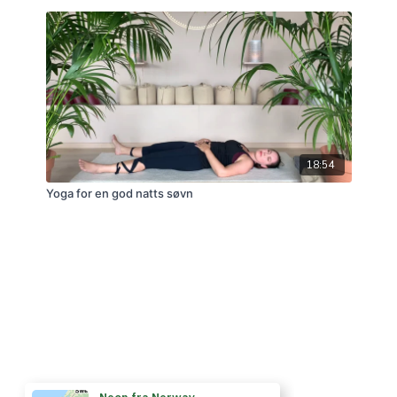
18:54
Yoga for en god natts søvn